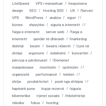
LiteSpeed
VPS i menaxhuar
responsive
design
SEO
Hosting SSD
UX
Serveri
VPS
WordPress
analiza
siguri
biznes
shpejtësi
siguria e internetit
faqja e internetit
server web
faqja e
internetit
qendër të dhënash
marketing
dixhital
besim
besimi i klientit
zyrë në
shtëpi
ergonomi
indeksimi
konvertim
përvoja e përdoruesit
Domenet
maqedonase
monitorim
optimizim
organizatë
performancë
kërkim
shitje
produktivitet
punë nga shtëpia
hapësirë pune
kopje rezervë
siguria
kibernetike
rrjetet sociale
mbështetje
teknike
fokus
hosting