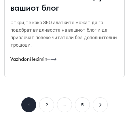
вашиот блог
Откријте како SEO алатките можат да го
подобрат видливоста на вашиот блог и да
привлечат повеќе читатели без дополнителни
трошоци.
Vazhdoni leximin
1
2
…
5