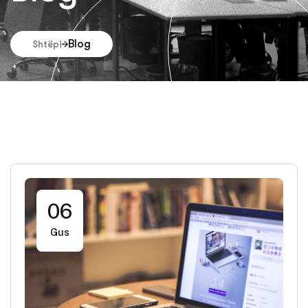
Blog
Shtëpi
06
Gus