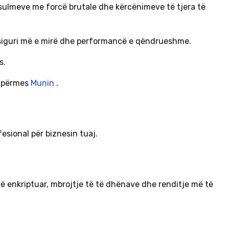
 sulmeve me forcë brutale dhe kërcënimeve të tjera të
të siguri më e mirë dhe performancë e qëndrueshme.
s.
t përmes
Munin
.
ofesional për biznesin tuaj.
të enkriptuar, mbrojtje të të dhënave dhe renditje më të