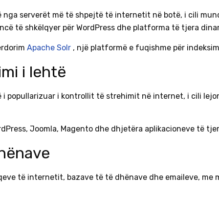
jë nga serverët më të shpejtë të internetit në botë, i cili m
ncë të shkëlqyer për WordPress dhe platforma të tjera dina
përdorim
Apache Solr
, një platformë e fuqishme për indeksi
mi i lehtë
ë i popullarizuar i kontrollit të strehimit në internet, i cil
rdPress, Joomla, Magento dhe dhjetëra aplikacioneve të tjer
dhënave
qeve të internetit, bazave të të dhënave dhe emaileve, me 