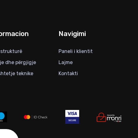
ormacion
Navigimi
astrukturë
Paneli i klientit
je dhe përgjigje
Lajme
htetje teknike
Kontakti