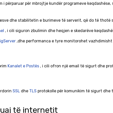
tem i përparuar për mbrojtje kundër programeve keqdashëse,
ruesve dhe stabilitetin e burimeve të serverit, që do të tho
nel
, i cili siguron zbulimin dhe heqjen e skedarëve keqdashë
figServer
,dhe performanca e tyre monitorohet vazhdimish
orim
Kanalet e Postës
, i cili ofron një email të sigurt dhe pr
ërdorin
SSL
dhe
TLS
protokolle për komunikim të sigurt dhe 
uaj të internetit