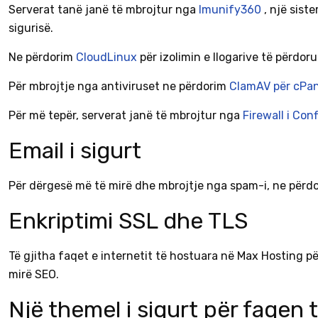
Serverat tanë janë të mbrojtur nga
Imunify360
, një sis
sigurisë.
Ne përdorim
CloudLinux
për izolimin e llogarive të përdo
Për mbrojtje nga antiviruset ne përdorim
ClamAV për cPa
Për më tepër, serverat janë të mbrojtur nga
Firewall i Con
Email i sigurt
Për dërgesë më të mirë dhe mbrojtje nga spam-i, ne përd
Enkriptimi SSL dhe TLS
Të gjitha faqet e internetit të hostuara në Max Hosting p
mirë SEO.
Një themel i sigurt për faqen t