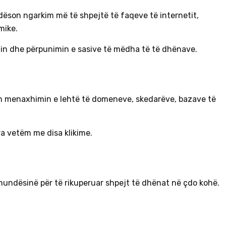
undëson ngarkim më të shpejtë të faqeve të internetit,
mike.
min dhe përpunimin e sasive të mëdha të të dhënave.
i lejon menaxhimin e lehtë të domeneve, skedarëve, bazave të
a vetëm me disa klikime.
mundësinë për të rikuperuar shpejt të dhënat në çdo kohë.