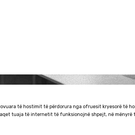
urë teknologjike
vuara të hostimit të përdorura nga ofruesit kryesorë të hos
faqet tuaja të internetit të funksionojnë shpejt, në mënyrë 