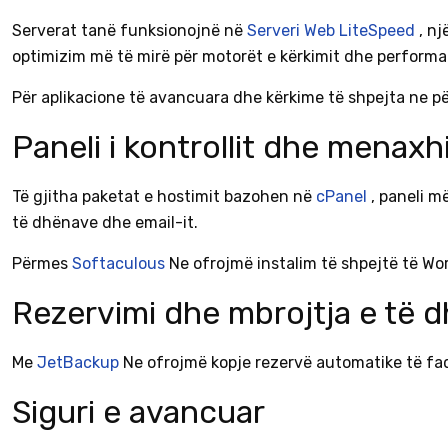
Serverat tanë funksionojnë në
Serveri Web LiteSpeed
, n
optimizim më të mirë për motorët e kërkimit dhe performa
Për aplikacione të avancuara dhe kërkime të shpejta ne 
Paneli i kontrollit dhe menaxhi
Të gjitha paketat e hostimit bazohen në
cPanel
, paneli m
të dhënave dhe email-it.
Përmes
Softaculous
Ne ofrojmë instalim të shpejtë të Wo
Rezervimi dhe mbrojtja e të 
Me
JetBackup
Ne ofrojmë kopje rezervë automatike të fa
Siguri e avancuar