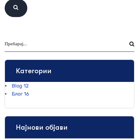
Категории
Blog
12
Блог
16
Најнови објави