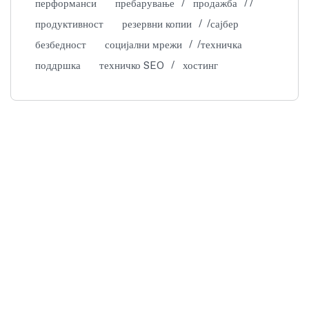
перформанси
пребарување
продажба
продуктивност
резервни копии
сајбер
безбедност
социјални мрежи
техничка
поддршка
техничко SEO
хостинг