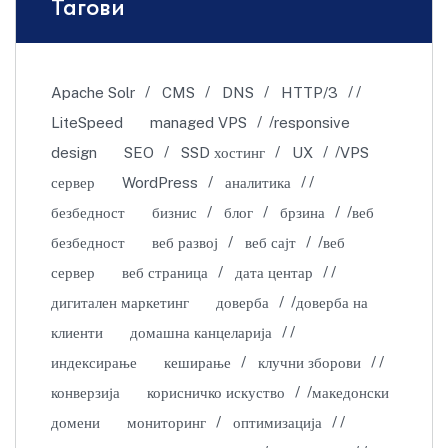
Тагови
Apache Solr
CMS
DNS
HTTP/3
LiteSpeed
managed VPS
responsive
design
SEO
SSD хостинг
UX
VPS
сервер
WordPress
аналитика
безбедност
бизнис
блог
брзина
веб
безбедност
веб развој
веб сајт
веб
сервер
веб страница
дата центар
дигитален маркетинг
доверба
доверба на
клиенти
домашна канцеларија
индексирање
кеширање
клучни зборови
конверзија
корисничко искуство
македонски
домени
мониторинг
оптимизација